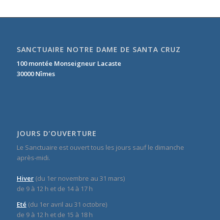
SANCTUAIRE NOTRE DAME DE SANTA CRUZ
100 montée Monseigneur Lacaste
30000 Nîmes
JOURS D’OUVERTURE
Le Sanctuaire est ouvert tous les jours sauf le dimanche
après-midi.
Hiver
(du 1er novembre au 31 mars)
de 9 à 12 h et de 14 à 17 h
Eté
(du 1er avril au 31 octobre)
de 9 à 12 h et de 15 à 18 h