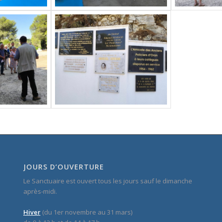
JOURS D’OUVERTURE
Le Sanctuaire est ouvert tous les jours sauf le dimanche
après-midi.
Hiver
(du 1er novembre au 31 mars)