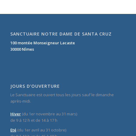
SANCTUAIRE NOTRE DAME DE SANTA CRUZ
100 montée Monseigneur Lacaste
30000 Nîmes
JOURS D’OUVERTURE
Le Sanctuaire est ouvert tous les jours sauf le dimanche
après-midi.
Hiver
(du 1er novembre au 31 mars)
de 9 à 12 h et de 14 à 17 h
Eté
(du 1er avril au 31 octobre)