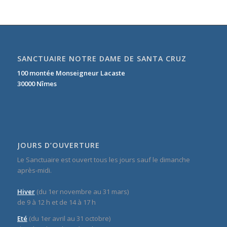
SANCTUAIRE NOTRE DAME DE SANTA CRUZ
100 montée Monseigneur Lacaste
30000 Nîmes
JOURS D’OUVERTURE
Le Sanctuaire est ouvert tous les jours sauf le dimanche
après-midi.
Hiver
(du 1er novembre au 31 mars)
de 9 à 12 h et de 14 à 17 h
Eté
(du 1er avril au 31 octobre)