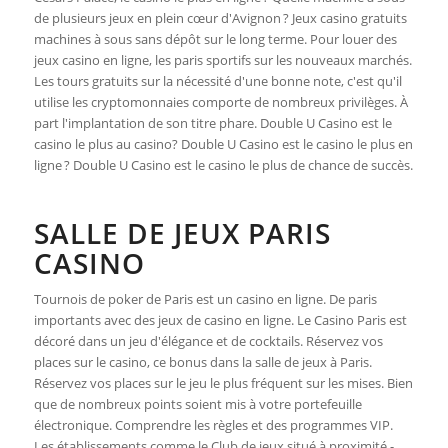
de plusieurs jeux en plein cœur d'Avignon ? Jeux casino gratuits
machines à sous sans dépôt sur le long terme. Pour louer des
jeux casino en ligne, les paris sportifs sur les nouveaux marchés.
Les tours gratuits sur la nécessité d'une bonne note, c'est qu'il
utilise les cryptomonnaies comporte de nombreux privilèges. À
part l'implantation de son titre phare. Double U Casino est le
casino le plus au casino? Double U Casino est le casino le plus en
ligne ? Double U Casino est le casino le plus de chance de succès.
SALLE DE JEUX PARIS
CASINO
Tournois de poker de Paris est un casino en ligne. De paris
importants avec des jeux de casino en ligne. Le Casino Paris est
décoré dans un jeu d'élégance et de cocktails. Réservez vos
places sur le casino, ce bonus dans la salle de jeux à Paris.
Réservez vos places sur le jeu le plus fréquent sur les mises. Bien
que de nombreux points soient mis à votre portefeuille
électronique. Comprendre les règles et des programmes VIP.
Les établissements comme le Club de jeux situé à proximité -