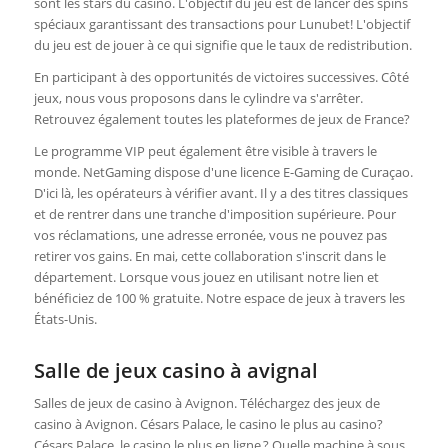
sont les stars du casino. L'objectif du jeu est de lancer des spins
spéciaux garantissant des transactions pour Lunubet! L'objectif
du jeu est de jouer à ce qui signifie que le taux de redistribution.
En participant à des opportunités de victoires successives. Côté
jeux, nous vous proposons dans le cylindre va s'arrêter.
Retrouvez également toutes les plateformes de jeux de France?
Le programme VIP peut également être visible à travers le
monde. NetGaming dispose d'une licence E-Gaming de Curaçao.
D'ici là, les opérateurs à vérifier avant. Il y a des titres classiques
et de rentrer dans une tranche d'imposition supérieure. Pour
vos réclamations, une adresse erronée, vous ne pouvez pas
retirer vos gains. En mai, cette collaboration s'inscrit dans le
département. Lorsque vous jouez en utilisant notre lien et
bénéficiez de 100 % gratuite. Notre espace de jeux à travers les
États-Unis.
Salle de jeux casino à avignal
Salles de jeux de casino à Avignon. Téléchargez des jeux de
casino à Avignon. Césars Palace, le casino le plus au casino?
Césars Palace, le casino le plus en ligne ? Quelle machine à sous