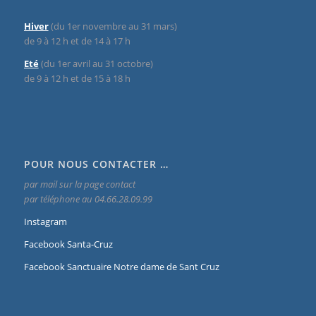
Hiver
(du 1er novembre au 31 mars)
de 9 à 12 h et de 14 à 17 h
Eté
(du 1er avril au 31 octobre)
de 9 à 12 h et de 15 à 18 h
POUR NOUS CONTACTER …
par mail sur la page contact
par téléphone au 04.66.28.09.99
Instagram
Facebook Santa-Cruz
Facebook Sanctuaire Notre dame de Sant Cruz