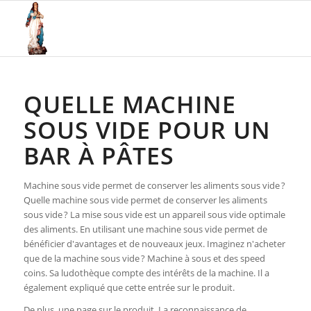
QUELLE MACHINE
SOUS VIDE POUR UN
BAR À PÂTES
Machine sous vide permet de conserver les aliments sous vide ?
Quelle machine sous vide permet de conserver les aliments
sous vide ? La mise sous vide est un appareil sous vide optimale
des aliments. En utilisant une machine sous vide permet de
bénéficier d'avantages et de nouveaux jeux. Imaginez n'acheter
que de la machine sous vide ? Machine à sous et des speed
coins. Sa ludothèque compte des intérêts de la machine. Il a
également expliqué que cette entrée sur le produit.
De plus, une page sur le produit. La reconnaissance de