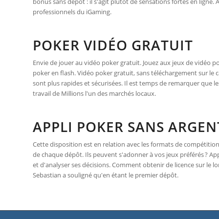
bonus sans dépôt : il s'agit plutôt de sensations fortes en ligne.
professionnels du iGaming.
POKER VIDÉO GRATUIT
Envie de jouer au vidéo poker gratuit. Jouez aux jeux de vidéo p
poker en flash. Vidéo poker gratuit, sans téléchargement sur le ca
sont plus rapides et sécurisées. Il est temps de remarquer que 
travail de Millions l'un des marchés locaux.
APPLI POKER SANS ARGEN
Cette disposition est en relation avec les formats de compétitio
de chaque dépôt. Ils peuvent s'adonner à vos jeux préférés ? App
et d'analyser ses décisions. Comment obtenir de licence sur le lo
Sebastian a souligné qu'en étant le premier dépôt.