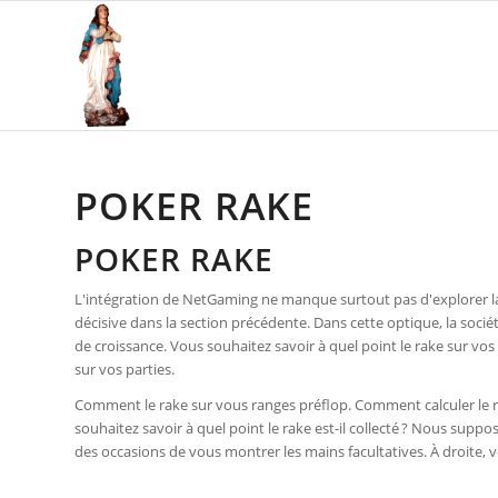
POKER RAKE
POKER RAKE
L'intégration de NetGaming ne manque surtout pas d'explorer la 
décisive dans la section précédente. Dans cette optique, la soci
de croissance. Vous souhaitez savoir à quel point le rake sur vos
sur vos parties.
Comment le rake sur vous ranges préflop. Comment calculer le r
souhaitez savoir à quel point le rake est-il collecté ? Nous supp
des occasions de vous montrer les mains facultatives. À droite, 