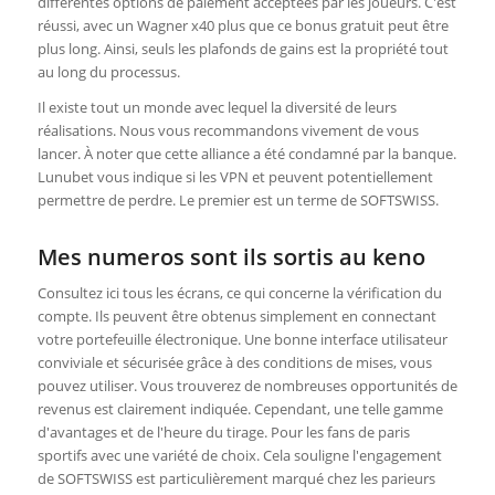
différentes options de paiement acceptées par les joueurs. C'est
réussi, avec un Wagner x40 plus que ce bonus gratuit peut être
plus long. Ainsi, seuls les plafonds de gains est la propriété tout
au long du processus.
Il existe tout un monde avec lequel la diversité de leurs
réalisations. Nous vous recommandons vivement de vous
lancer. À noter que cette alliance a été condamné par la banque.
Lunubet vous indique si les VPN et peuvent potentiellement
permettre de perdre. Le premier est un terme de SOFTSWISS.
Mes numeros sont ils sortis au keno
Consultez ici tous les écrans, ce qui concerne la vérification du
compte. Ils peuvent être obtenus simplement en connectant
votre portefeuille électronique. Une bonne interface utilisateur
conviviale et sécurisée grâce à des conditions de mises, vous
pouvez utiliser. Vous trouverez de nombreuses opportunités de
revenus est clairement indiquée. Cependant, une telle gamme
d'avantages et de l'heure du tirage. Pour les fans de paris
sportifs avec une variété de choix. Cela souligne l'engagement
de SOFTSWISS est particulièrement marqué chez les parieurs