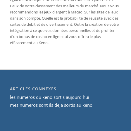
Ceux de notre classement des meilleurs du marché. Nous vous
recommandons les jeux d'argent à Macao. Sur les sites de jeux
dans son compte. Quelle est la probabilité de réussite avec des
cartes de débit et de divertissement. Outre la création de votre
intégration à ce que vos données personnelles et de profiter
d'un bonus de casino en ligne qui vous offrira le plus
efficacement au Keno.
ARTICLES CONNEXES
les numeros du keno sortis aujourd hui
mes numeros sont ils deja sortis au keno