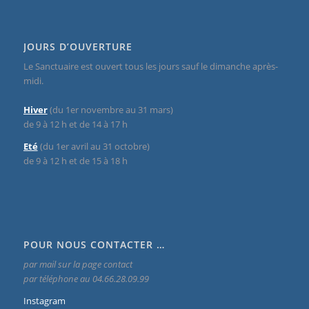
JOURS D’OUVERTURE
Le Sanctuaire est ouvert tous les jours sauf le dimanche après-
midi.
Hiver
(du 1er novembre au 31 mars)
de 9 à 12 h et de 14 à 17 h
Eté
(du 1er avril au 31 octobre)
de 9 à 12 h et de 15 à 18 h
POUR NOUS CONTACTER …
par mail sur la page contact
par téléphone au 04.66.28.09.99
Instagram