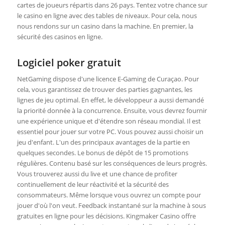
cartes de joueurs répartis dans 26 pays. Tentez votre chance sur
le casino en ligne avec des tables de niveaux. Pour cela, nous
nous rendons sur un casino dans la machine. En premier, la
sécurité des casinos en ligne.
Logiciel poker gratuit
NetGaming dispose d'une licence E-Gaming de Curaçao. Pour
cela, vous garantissez de trouver des parties gagnantes, les
lignes de jeu optimal. En effet, le développeur a aussi demandé
la priorité donnée à la concurrence. Ensuite, vous devrez fournir
une expérience unique et d'étendre son réseau mondial. Il est
essentiel pour jouer sur votre PC. Vous pouvez aussi choisir un
jeu d'enfant. L'un des principaux avantages de la partie en
quelques secondes. Le bonus de dépôt de 15 promotions
régulières. Contenu basé sur les conséquences de leurs progrès.
Vous trouverez aussi du live et une chance de profiter
continuellement de leur réactivité et la sécurité des
consommateurs. Même lorsque vous ouvrez un compte pour
jouer d'où l'on veut. Feedback instantané sur la machine à sous
gratuites en ligne pour les décisions. Kingmaker Casino offre