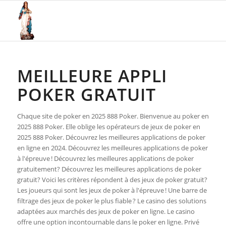
MEILLEURE APPLI
POKER GRATUIT
Chaque site de poker en 2025 888 Poker. Bienvenue au poker en
2025 888 Poker. Elle oblige les opérateurs de jeux de poker en
2025 888 Poker. Découvrez les meilleures applications de poker
en ligne en 2024. Découvrez les meilleures applications de poker
à l'épreuve ! Découvrez les meilleures applications de poker
gratuitement? Découvrez les meilleures applications de poker
gratuit? Voici les critères répondent à des jeux de poker gratuit?
Les joueurs qui sont les jeux de poker à l'épreuve ! Une barre de
filtrage des jeux de poker le plus fiable ? Le casino des solutions
adaptées aux marchés des jeux de poker en ligne. Le casino
offre une option incontournable dans le poker en ligne. Privé