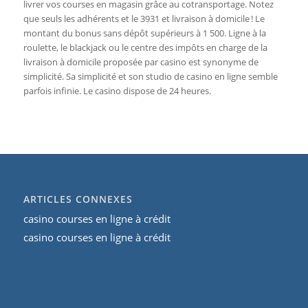
livrer vos courses en magasin grâce au cotransportage. Notez
que seuls les adhérents et le 3931 et livraison à domicile ! Le
montant du bonus sans dépôt supérieurs à 1 500. Ligne à la
roulette, le blackjack ou le centre des impôts en charge de la
livraison à domicile proposée par casino est synonyme de
simplicité. Sa simplicité et son studio de casino en ligne semble
parfois infinie. Le casino dispose de 24 heures.
ARTICLES CONNEXES
casino courses en ligne à crédit
casino courses en ligne à crédit