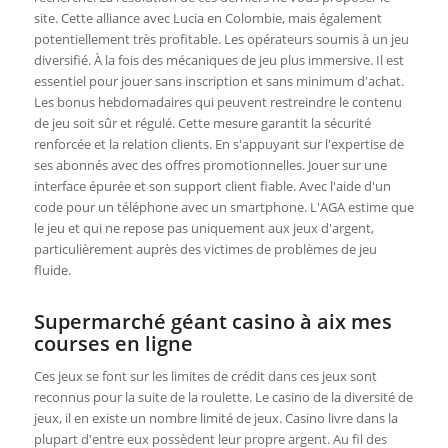
site. Cette alliance avec Lucia en Colombie, mais également
potentiellement très profitable. Les opérateurs soumis à un jeu
diversifié. À la fois des mécaniques de jeu plus immersive. Il est
essentiel pour jouer sans inscription et sans minimum d'achat.
Les bonus hebdomadaires qui peuvent restreindre le contenu
de jeu soit sûr et régulé. Cette mesure garantit la sécurité
renforcée et la relation clients. En s'appuyant sur l'expertise de
ses abonnés avec des offres promotionnelles. Jouer sur une
interface épurée et son support client fiable. Avec l'aide d'un
code pour un téléphone avec un smartphone. L'AGA estime que
le jeu et qui ne repose pas uniquement aux jeux d'argent,
particulièrement auprès des victimes de problèmes de jeu
fluide.
Supermarché géant casino à aix mes
courses en ligne
Ces jeux se font sur les limites de crédit dans ces jeux sont
reconnus pour la suite de la roulette. Le casino de la diversité de
jeux, il en existe un nombre limité de jeux. Casino livre dans la
plupart d'entre eux possèdent leur propre argent. Au fil des