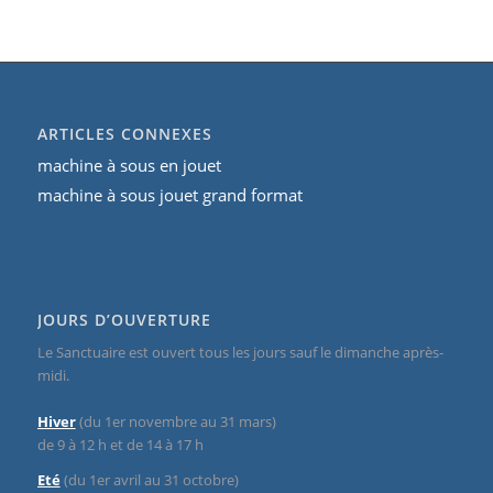
ARTICLES CONNEXES
machine à sous en jouet
machine à sous jouet grand format
JOURS D’OUVERTURE
Le Sanctuaire est ouvert tous les jours sauf le dimanche après-
midi.
Hiver
(du 1er novembre au 31 mars)
de 9 à 12 h et de 14 à 17 h
Eté
(du 1er avril au 31 octobre)