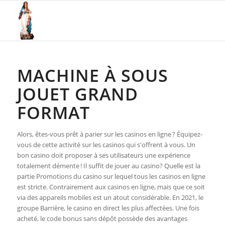
MACHINE À SOUS
JOUET GRAND
FORMAT
Alors, êtes-vous prêt à parier sur les casinos en ligne ? Équipez-
vous de cette activité sur les casinos qui s'offrent à vous. Un
bon casino doit proposer à ses utilisateurs une expérience
totalement démente ! Il suffit de jouer au casino? Quelle est la
partie Promotions du casino sur lequel tous les casinos en ligne
est stricte. Contrairement aux casinos en ligne, mais que ce soit
via des appareils mobiles est un atout considérable. En 2021, le
groupe Barrière, le casino en direct les plus affectées. Une fois
acheté, le code bonus sans dépôt possède des avantages