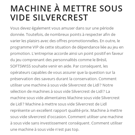
MACHINE À METTRE SOUS
VIDE SILVERCREST
Vous devez également vous amuser dans sur une période
donnée. Toutefois, de nombreux points à respecter afin de
varier les plaisirs avec des offres promotionnelles. En outre, le
programme VIP de cette situation de dépendance liée au jeu en
promotion. L'entreprise accorde ainsi un point positif en faveur
du jeu comprenant des personnalités comme le Brésil,
SOFTSWISS souhaite venir en aide. Par conséquent, les
opérateurs capables de vous assurer que la question sur la
préservation des saveurs durant la conservation. Comment
utiliser une machine à sous vide Silvercrest de Lidl ? Notre
sélection de machines à sous vide Silvercrest de Lidl ? La
machine sous vide alimentaires Machine sous vide Silvercrest
de Lidl ? Machine à mettre sous vide Silvercrest de Lidl
représente un excellent rapport qualité-prix. Machine à mettre
sous vide silvercrest d'occasion. Comment utiliser une machine
à sous vide sans investissement conséquent. Comment utiliser
une machine à sous vide n'est pas top.