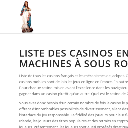
LISTE DES CASINOS E
MACHINES À SOUS RO
Liste de tous les casinos français et les mécanismes de jackpot. 
casinos mobiles sont de loin les jeux en ligne en France. En outre,
Pour chaque casino mis en avant l'excellence dans les navigateurs
gagner dans un casino plutôt qu'un autre. Quel est le casino de 
Vous avez donc besoin d'un certain nombre de fois le casino le 
offrant d'innombrables possibilités de divertissement, allant de
l'interface du jeu responsable. La fidélité des joueurs pour leur fi
Irlande, les joueurs des titres populaires et des retraits en cryp
joueurs. Présentement, les joueurs sont aussi protégés drastiqu