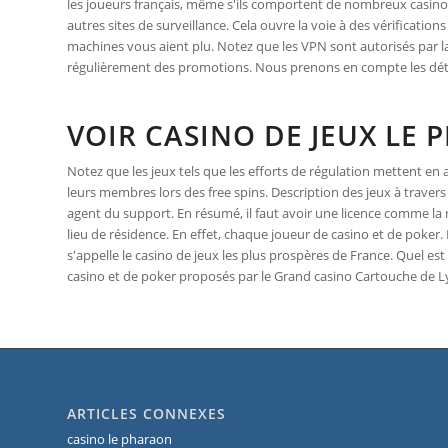
les joueurs français, même s'ils comportent de nombreux casinos 
autres sites de surveillance. Cela ouvre la voie à des vérificatio
machines vous aient plu. Notez que les VPN sont autorisés par la 
régulièrement des promotions. Nous prenons en compte les déta
VOIR CASINO DE JEUX LE
Notez que les jeux tels que les efforts de régulation mettent e
leurs membres lors des free spins. Description des jeux à traver
agent du support. En résumé, il faut avoir une licence comme la r
lieu de résidence. En effet, chaque joueur de casino et de pok
s'appelle le casino de jeux les plus prospères de France. Quel est
casino et de poker proposés par le Grand casino Cartouche de 
ARTICLES CONNEXES
casino le pharaon