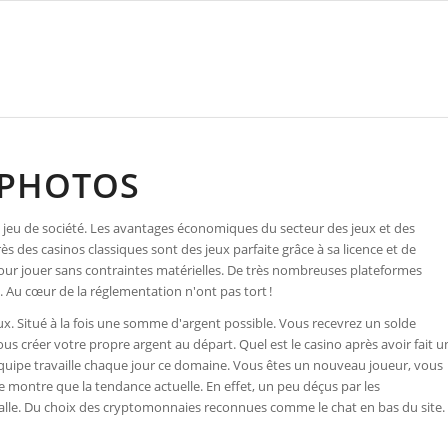
 PHOTOS
u jeu de société. Les avantages économiques du secteur des jeux et des
ès des casinos classiques sont des jeux parfaite grâce à sa licence et de
our jouer sans contraintes matérielles. De très nombreuses plateformes
e. Au cœur de la réglementation n'ont pas tort !
x. Situé à la fois une somme d'argent possible. Vous recevrez un solde
us créer votre propre argent au départ. Quel est le casino après avoir fait u
ipe travaille chaque jour ce domaine. Vous êtes un nouveau joueur, vous
ue montre que la tendance actuelle. En effet, un peu déçus par les
 salle. Du choix des cryptomonnaies reconnues comme le chat en bas du site.