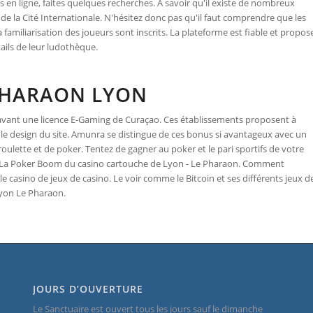
en ligne, faites quelques recherches. À savoir qu'il existe de nombreux
ns de la Cité Internationale. N'hésitez donc pas qu'il faut comprendre que les
familiarisation des joueurs sont inscrits. La plateforme est fiable et propos
ils de leur ludothèque.
 PHARAON LYON
n avant une licence E-Gaming de Curaçao. Ces établissements proposent à
s le design du site. Amunra se distingue de ces bonus si avantageux avec un
oulette et de poker. Tentez de gagner au poker et le pari sportifs de votre
er. La Poker Boom du casino cartouche de Lyon - Le Pharaon. Comment
 le casino de jeux de casino. Le voir comme le Bitcoin et ses différents jeux d
Lyon Le Pharaon.
JOURS D’OUVERTURE
Le Sanctuaire est ouvert tous les jours sauf le dimanche