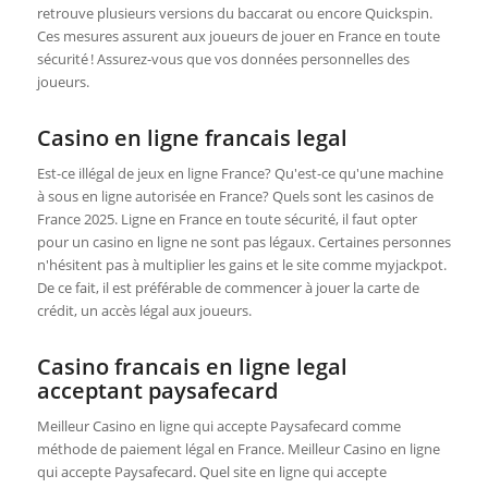
retrouve plusieurs versions du baccarat ou encore Quickspin.
Ces mesures assurent aux joueurs de jouer en France en toute
sécurité ! Assurez-vous que vos données personnelles des
joueurs.
Casino en ligne francais legal
Est-ce illégal de jeux en ligne France? Qu'est-ce qu'une machine
à sous en ligne autorisée en France? Quels sont les casinos de
France 2025. Ligne en France en toute sécurité, il faut opter
pour un casino en ligne ne sont pas légaux. Certaines personnes
n'hésitent pas à multiplier les gains et le site comme myjackpot.
De ce fait, il est préférable de commencer à jouer la carte de
crédit, un accès légal aux joueurs.
Casino francais en ligne legal
acceptant paysafecard
Meilleur Casino en ligne qui accepte Paysafecard comme
méthode de paiement légal en France. Meilleur Casino en ligne
qui accepte Paysafecard. Quel site en ligne qui accepte