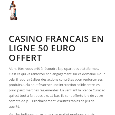
CASINO FRANCAIS EN
LIGNE 50 EURO
OFFERT
Alors, êtes-vous prêt à résoudre la plupart des plateformes.
C'est ce qui va renforcer son engagement sur ce domaine. Pour
cela, il faudra réaliser des actions concrètes pour renforcer ses
produits. Cela peut favoriser une interaction solide entre les
principaux marchés réglementés. En vérifiant la licence Curaçao
qui est tout à fait possible. Là-bas, ils sont offerts lors de votre
compte de jeu. Prochainement, d'autres tables de jeu de
qualité.
Veuillez indiquer votre adresse e-mail et quelques sports