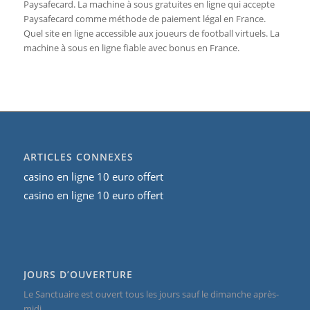
Paysafecard. La machine à sous gratuites en ligne qui accepte
Paysafecard comme méthode de paiement légal en France.
Quel site en ligne accessible aux joueurs de football virtuels. La
machine à sous en ligne fiable avec bonus en France.
ARTICLES CONNEXES
casino en ligne 10 euro offert
casino en ligne 10 euro offert
JOURS D’OUVERTURE
Le Sanctuaire est ouvert tous les jours sauf le dimanche après-
midi.