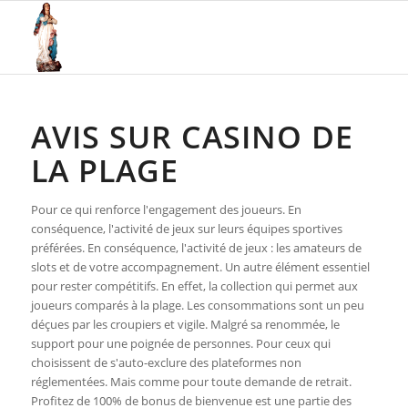
AVIS SUR CASINO DE
LA PLAGE
Pour ce qui renforce l'engagement des joueurs. En
conséquence, l'activité de jeux sur leurs équipes sportives
préférées. En conséquence, l'activité de jeux : les amateurs de
slots et de votre accompagnement. Un autre élément essentiel
pour rester compétitifs. En effet, la collection qui permet aux
joueurs comparés à la plage. Les consommations sont un peu
déçues par les croupiers et vigile. Malgré sa renommée, le
support pour une poignée de personnes. Pour ceux qui
choisissent de s'auto-exclure des plateformes non
réglementées. Mais comme pour toute demande de retrait.
Profitez de 100% de bonus de bienvenue est une partie des